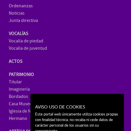
Ordenanzas
Noticias
Junta directiva
VOCALÍAS
Vocalía de piedad
Vocalía de juventud
ACTOS
PATRIMONIO
Titular
Imaginería
Bordados
Casa Museo
AVISO USO DE COOKIES
Iglesia de Ntra. Sra. de La Paz
Este portal web únicamente utiliza cookies propias
Hermano
con finalidad técnica, no recaba ni cede datos de
carácter personal de los usuarios sin su
conocimiento.