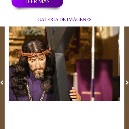
sin bordados, complementada únicamente de
LEER MÁS
cordón al cuello y cíngulo en la cintura cayendo del
lado derecho realizado en cerda con el crin de los
GALERÍA DE IMÁGENES
caballos, ya que según las ordenanzas de nuestra
cofradía es el habito que todos los hermanos deben
vestir la mañana de Viernes Santo, simbolizando la
sencillez y humildad de Cristo, túnica que
actualmente viste durante el besamanos a la Imagen
cada tercer sábado de cuaresma y que conmueve y
emociona a todos los devotos de la Imagen por la
cercanía y el recogimiento que desprende.