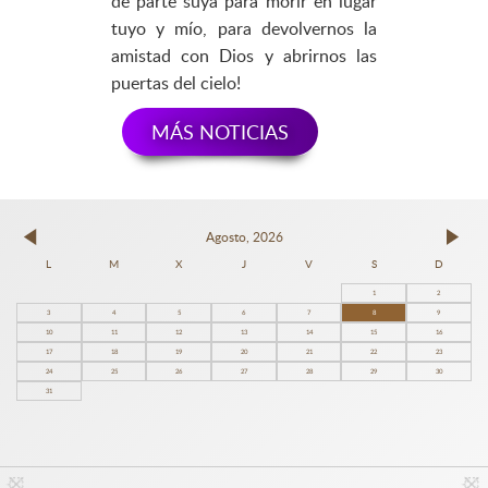
de parte suya para morir en lugar
tuyo y mío, para devolvernos la
amistad con Dios y abrirnos las
puertas del cielo!
MÁS NOTICIAS
Agosto, 2026
L
M
X
J
V
S
D
1
2
3
4
5
6
7
8
9
10
11
12
13
14
15
16
17
18
19
20
21
22
23
24
25
26
27
28
29
30
31