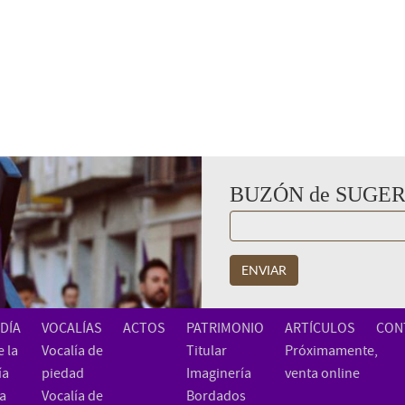
BUZÓN de SUGE
ENVIAR
DÍA
VOCALÍAS
ACTOS
PATRIMONIO
ARTÍCULOS
CON
 la
Vocalía de
Titular
Próximamente,
ía
piedad
Imaginería
venta online
ia
Vocalía de
Bordados