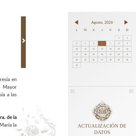
Agosto, 2026
L
M
X
J
V
S
D
1
2
3
4
5
6
7
8
9
10
11
12
13
14
15
16
17
18
19
20
21
22
23
24
25
26
27
28
29
30
31
resía en
a Mayor
ia a las
a. de la
María la
ACTUALIZACIÓN DE
DATOS