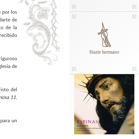
 por los
darte de
to de la
recibido
Hazte hermano
riguroso
lesia de
isto del
mosa 11
,
 para un